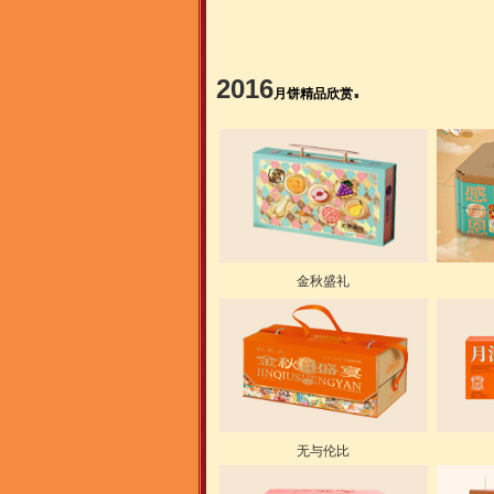
2016
.
月饼精品欣赏
金秋盛礼
无与伦比