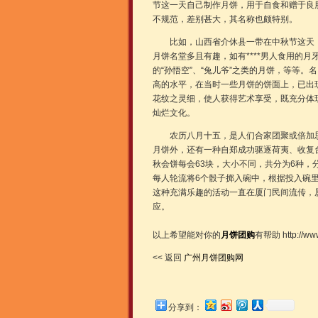
节这一天自己制作月饼，用于自食和赠于良
不规范，差别甚大，其名称也颇特别。
比如，山西省介休县一带在中秋节这天，
月饼名堂多且有趣，如有****男人食用的
的“孙悟空”、“兔儿爷”之类的月饼，等等
高的水平，在当时一些月饼的饼面上，已出现
花纹之灵细，使人获得艺术享受，既充分体
灿烂文化。
农历八月十五，是人们合家团聚或倍加思
月饼外，还有一种自郑成功驱逐荷夷、收复台
秋会饼每会63块，大小不同，共分为6种
每人轮流将6个骰子掷入碗中，根据投入碗里
这种充满乐趣的活动一直在厦门民间流传，
应。
以上希望能对你的
月饼团购
有帮助 http://www
<< 返回
广州月饼团购网
分享到：