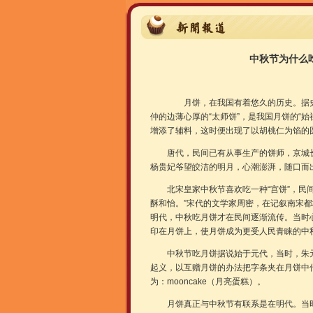
中秋节为什么
月饼，在我国有着悠久的历史。据史料
仲的边薄心厚的“太师饼”，是我国月饼的“
增添了辅料，这时便出现了以胡桃仁为馅的圆
唐代，民间已有从事生产的饼师，京城长
杨贵妃爷望皎洁的明月，心潮澎湃，随口而出
北宋皇家中秋节喜欢吃一种“宫饼”，民间俗
酥和怡。”宋代的文学家周密，在记叙南宋都
明代，中秋吃月饼才在民间逐渐流传。当时
印在月饼上，使月饼成为更受人民青睐的中
中秋节吃月饼据说始于元代，当时，朱元
起义，以互赠月饼的办法把字条夹在月饼中
为：mooncake（月亮蛋糕）。
月饼真正与中秋节有联系是在明代。当时