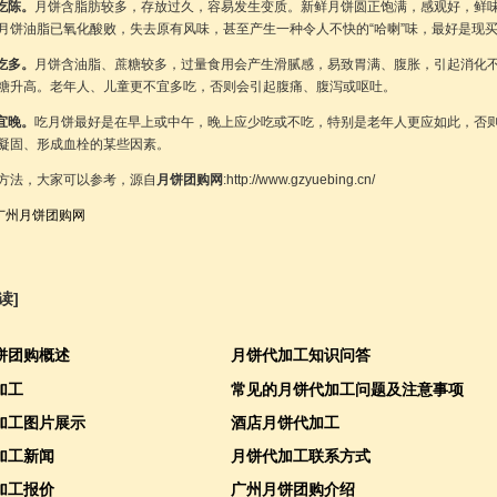
吃陈。
月饼含脂肪较多，存放过久，容易发生变质。新鲜月饼圆正饱满，感观好，鲜
月饼油脂已氧化酸败，失去原有风味，甚至产生一种令人不快的“哈喇”味，最好是现
吃多。
月饼含油脂、蔗糖较多，过量食用会产生滑腻感，易致胃满、腹胀，引起消化
糖升高。老年人、儿童更不宜多吃，否则会引起腹痛、腹泻或呕吐。
宜晚。
吃月饼最好是在早上或中午，晚上应少吃或不吃，特别是老年人更应如此，否
凝固、形成血栓的某些因素。
方法，大家可以参考，源自
月饼团购网
:http://www.gzyuebing.cn/
广州月饼团购网
读]
饼团购概述
月饼代加工知识问答
加工
常见的月饼代加工问题及注意事项
加工图片展示
酒店月饼代加工
加工新闻
月饼代加工联系方式
加工报价
广州月饼团购介绍