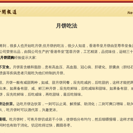
月饼吃法
，很多人也开始吃月饼,但月饼的吃法，很少人知道，香港帝皇月饼由至尊帝皇食
公司荣誉出品，由我公司生产的“香港帝皇”莲蓉月饼，工艺精湛，品优味佳，远销三
月饼团购
经验提示大家:
者不宜食。
月饼富含糖和脂肪，患有高血压、高血脂、冠心病、肝硬化、胆囊炎（胆结
溃疡等疾病患者只能吃为他们特制的月饼。
后甜。月饼一般有咸甜两种，如咸、甜月饼同餐，应先吃咸的，后吃甜的，这样才能把
出来。如果备有甜、咸、鲜三种月饼，应先吃鲜味，后吃咸味和甜味。如果备有甜、
饼，应先吃鲜味，后吃咸味，再吃甜味，最后吃辣味。
月饼边饮茶。
边吃月饼边饮茶，一则可以止渴、解滑腻、助消化；二则可爽口增味，助
人，吃月饼时可以酒代茶，兴趣更浓。
慢咽。
吃月饼时，可将月饼切成若干小块，使饼馅分布均匀，然后细嚼慢咽，这样才
同时也有助于消化。切忌吃得过快，囫囵吞枣。