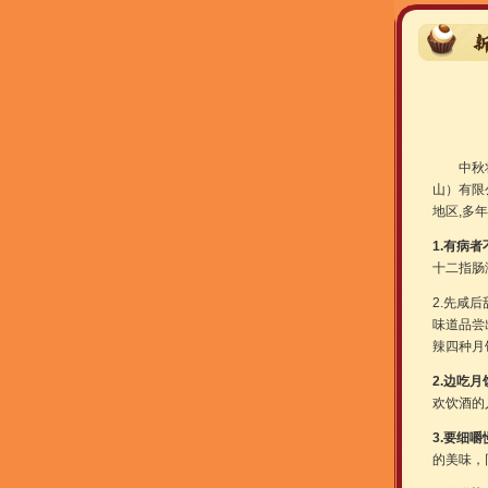
中秋将到
山）有限
地区,多年
1.有病
十二指肠
2.先咸
味道品尝
辣四种月
2.边吃
欢饮酒的
3.要细嚼
的美味，