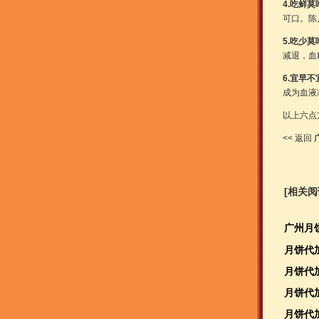
4.吃鲜莫
可口。陈
5.吃少莫
减退，血
6.宜早不
成为血液
以上六点
<< 返回
[相关阅
广州月
月饼代
月饼代
月饼代
月饼代