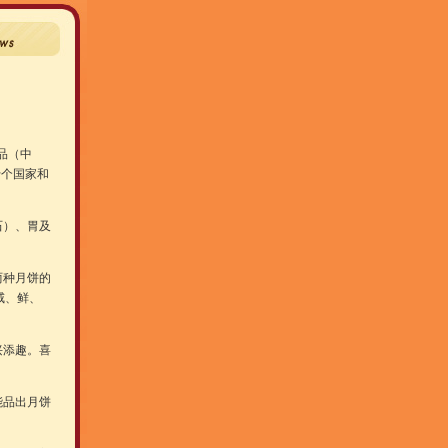
品（中
十个国家和
石）、胃及
两种月饼的
咸、鲜、
兴添趣。喜
能品出月饼