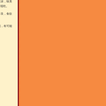
味浓，味美
买现吃。
不良，食欲
则，有可能