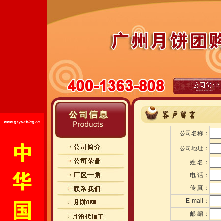
公司名称：
公司地址：
姓 名：
电 话
：
传 真
：
E-mail
：
邮 编
：