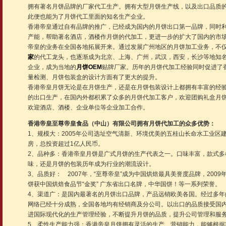
拥有著名月饼品牌的厂家代工生产。拥有大型月饼生产线，以及出口品质
此便也能为了月饼代工里面的知名生产企业。
香港帝皇通过自有品牌的推广，已经成为国内的月饼出口第一品牌，同时
产能，帮助著名酒店，酒楼作月饼的代加工，更进一步的扩大了国内的市
帝皇的业务在全国各地拓展开来。通过发展广州地区的月饼加工业务，不
家
的代工龙头，也逐渐成为北京、上海、广州，武汉，西安，长沙等地知
企业，成为当地的
月饼OEM
贴牌厂家。历年的月饼代加工经验同时促进了
量检测、月饼包装盒的设计方面有了更大的提升。
香港帝皇月饼无论是在月饼生产，还是在月饼包装设计上都拥有丰富的经
的出口生产，在国内外都积累了众多的月饼代加工客户，欢迎团购礼盒月
欢迎酒店、酒楼、企业单位等企业加工合作。
香港帝皇至尊帝皇食品（中山）有限公司拥有月饼代加工的众多优势：
1、规模大：2005年公司选址空气清新、环境优美的五桂山长命水工业区
房，总投资超过1亿人民币。
2、品种多：香港帝皇月饼是广式月饼的生产代表之一。口味丰富，款式多
味，还是月饼的包装历年成为行业的潮流设计。
3、品质好： 2007年，“至尊帝皇”成为中国烘焙最具美誉度品牌，2009
饼获中国烘焙食品节“金奖” 广东省出口名牌，中华国饼！等一系列荣誉。
4、渠道广：是国内最著名的月饼出口品牌，产品远销欧美各国。经过多年
网络已经十分成熟，全国各地均有经销商及分公司。以出口的品质接受国
进国际现代化的生产管理经验，不断提升月饼的品质，提升公司管理和服
5、柔性生产能力强：香港帝皇月饼拥有灵活的生产、营销能力，能够根据