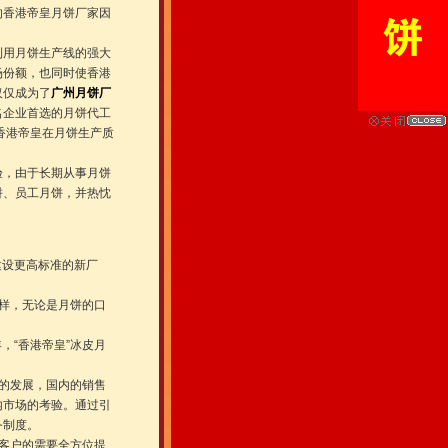
的香港帝皇月饼厂家因
利用月饼生产线的强大
场份额，也同时使香港
仅仅成为了
广州月饼厂
名企业首选的月饼代工
香港帝皇在月饼生产质
验，由于长期从事月饼
饼、员工月饼，并热忱
建设更高标准的新厂
样，无论是月饼的口
年，“香港帝皇”冰皮月
的发展，国内的销售
内市场的考验。通过引
务制度。
客户的需要全方位提